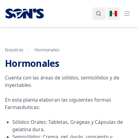
Laboratorios Química Son's
Buscar
Cambiar I
Abri
Nosotros
Hormonales
Hormonales
Plant Information
Cuenta con las áreas de sólidos, semisólidos y de
inyectables.
En esta planta elaboran las siguientes formas
Farmacéuticas:
Sólidos Orales: Tabletas, Grageas y Cápsulas de
gelatina dura.
Semisólidos: Crema, gel, óvulo, ungüento y