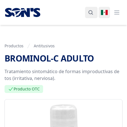
Laboratorios Química Son's
Buscar
Cambiar I
Abri
Productos
Antitusivos
BROMINOL-C ADULTO
Información del Producto
Tratamiento sintomático de formas improductivas de
tos (irritativa, nerviosa).
Producto OTC