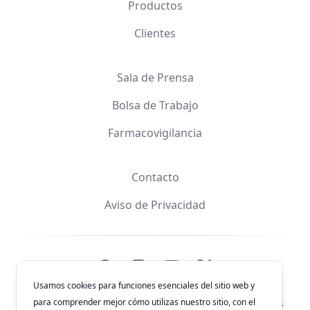
Productos
Clientes
Sala de Prensa
Bolsa de Trabajo
Farmacovigilancia
Contacto
Aviso de Privacidad
Facebook
Instagram
YouTube
X
Usamos cookies para funciones esenciales del sitio web y
para comprender mejor cómo utilizas nuestro sitio, con el
© 2026
Laboratorios Química Son's
. Todos los derechos