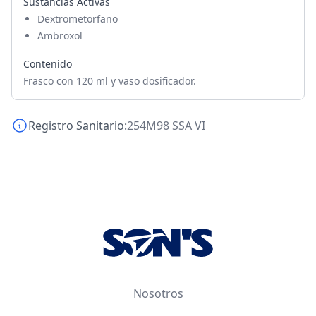
Sustancias Activas
Dextrometorfano
Ambroxol
Contenido
Frasco con 120 ml y vaso dosificador.
Registro Sanitario:
254M98 SSA VI
Footer
Nosotros