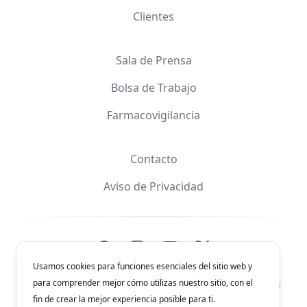
Clientes
Sala de Prensa
Bolsa de Trabajo
Farmacovigilancia
Contacto
Aviso de Privacidad
Facebook
Instagram
YouTube
X
Usamos cookies para funciones esenciales del sitio web y
para comprender mejor cómo utilizas nuestro sitio, con el
© 2026
Laboratorios Química Son's
. Todos los derechos
reservados.
fin de crear la mejor experiencia posible para ti.