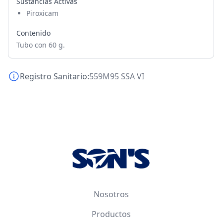
Sustancias Activas
Piroxicam
Contenido
Tubo con 60 g.
Registro Sanitario:
559M95 SSA VI
Footer
Nosotros
Productos