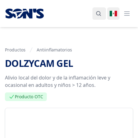
Laboratorios Química Son's
Buscar
Cambiar I
Abri
Productos
Antiinflamatorios
DOLZYCAM GEL
Información del Producto
Alivio local del dolor y de la inflamación leve y
ocasional en adultos y niños > 12 años.
Producto OTC