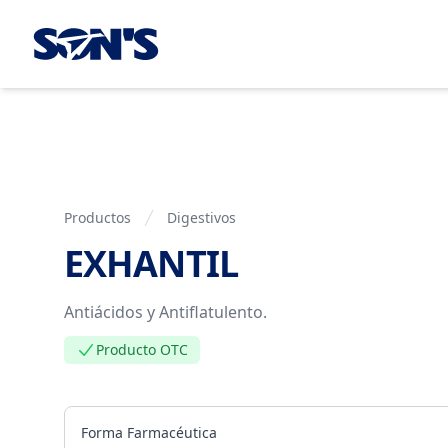
Laboratorios Química Son's
Productos
Digestivos
EXHANTIL
Información del Producto
Antiácidos y Antiflatulento.
Producto OTC
Forma Farmacéutica