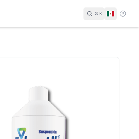
⌘ K
Buscar
Cambiar Id