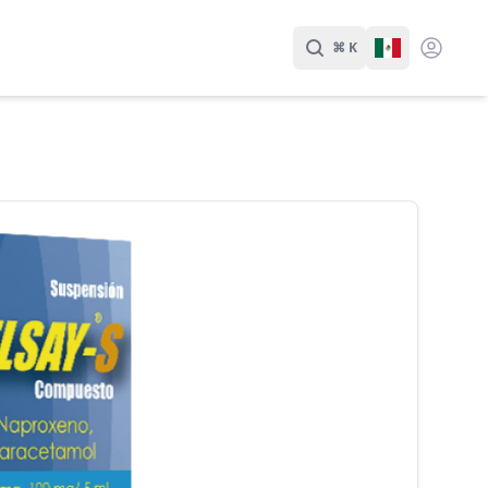
⌘ K
Buscar
Cambiar Id