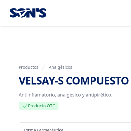
Laboratorios Química Son's
Productos
Analgésicos
VELSAY-S COMPUESTO
Información del Producto
Antiinflamatorio, analgésico y antipirético.
Producto OTC
Forma Farmacéutica