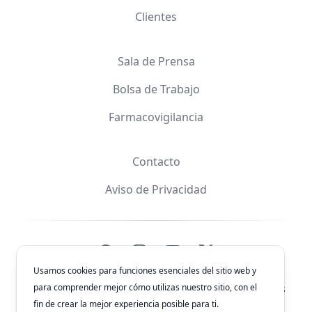
Clientes
Sala de Prensa
Bolsa de Trabajo
Farmacovigilancia
Contacto
Aviso de Privacidad
Facebook
Instagram
YouTube
X
Usamos cookies para funciones esenciales del sitio web y
para comprender mejor cómo utilizas nuestro sitio, con el
© 2026
Laboratorios Química Son's
. Todos los derechos
reservados.
fin de crear la mejor experiencia posible para ti.