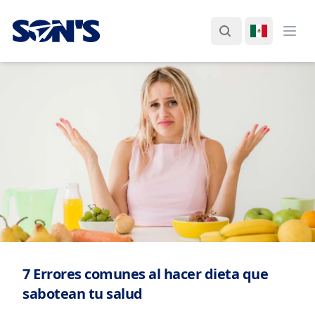
Laboratorios Química Son's
Buscar
Cambiar I
Abri
7 Errores comunes al hacer dieta que
sabotean tu salud