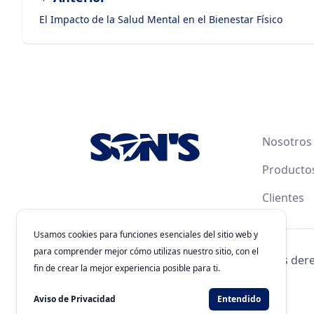
El Impacto de la Salud Mental en el Bienestar Físico
Footer
Nosotros
Producto
Clientes
Usamos cookies para funciones esenciales del sitio web y
para comprender mejor cómo utilizas nuestro sitio, con el
© 2026
Laboratorios Química Son's
. Todos los der
fin de crear la mejor experiencia posible para ti.
Clave de Autorización: 243300201B1902
Desarrollado por
WEBNET Solutions
Aviso de Privacidad
Entendido