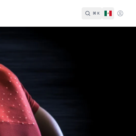
⌘ K
Buscar
Cambiar Id