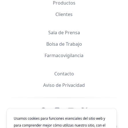
Productos
Clientes
Sala de Prensa
Bolsa de Trabajo
Farmacovigilancia
Contacto
Aviso de Privacidad
Facebook
Instagram
YouTube
X
Usamos cookies para funciones esenciales del sitio web y
para comprender mejor cómo utilizas nuestro sitio, con el
© 2026
Laboratorios Química Son's
. Todos los derechos