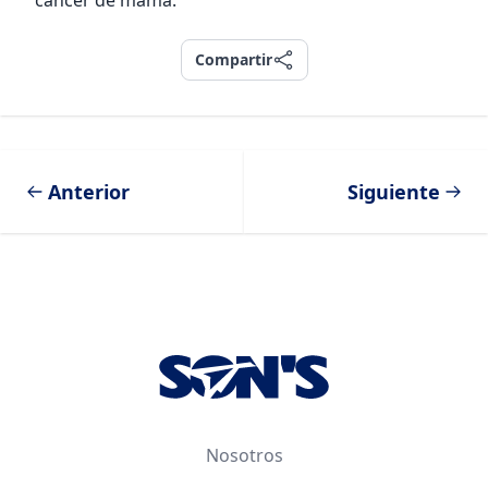
cáncer de mama.
Compartir
Compartir
Anterior
Siguiente
Footer
Nosotros