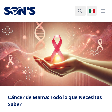
Laboratorios Química Son's
Buscar
Cambiar I
Abri
Cáncer de Mama: Todo lo que Necesitas
Saber