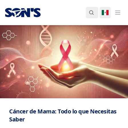
Laboratorios Química Son's
Buscar
Cambiar I
Abri
Cáncer de Mama: Todo lo que Necesitas
Saber