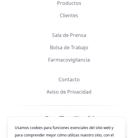
Productos
Clientes
Sala de Prensa
Bolsa de Trabajo
Farmacovigilancia
Contacto
Aviso de Privacidad
Facebook
Instagram
YouTube
X
Usamos cookies para funciones esenciales del sitio web y
para comprender mejor cómo utilizas nuestro sitio, con el
© 2026
Laboratorios Química Son's
. Todos los derechos