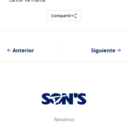
cáncer de mama.
Compartir
Compartir
Anterior
Siguiente
Footer
Nosotros