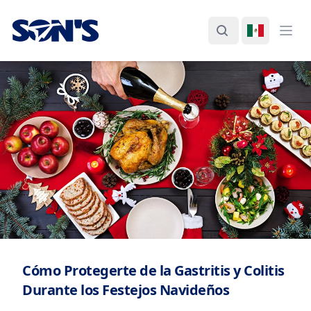
Laboratorios Química Son's
Buscar
Cambiar I
Abri
Cómo Protegerte de la Gastritis y Colitis
Durante los Festejos Navideños