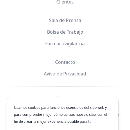
Clientes
Sala de Prensa
Bolsa de Trabajo
Farmacovigilancia
Contacto
Aviso de Privacidad
Facebook
Instagram
YouTube
X
Usamos cookies para funciones esenciales del sitio web y
para comprender mejor cómo utilizas nuestro sitio, con el
© 2026
Laboratorios Química Son's
. Todos los derechos
reservados.
fin de crear la mejor experiencia posible para ti.
Clave de Autorización: 243300201B1902