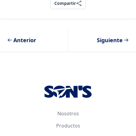
Compartir
Compartir
Anterior
Siguiente
Footer
Nosotros
Productos