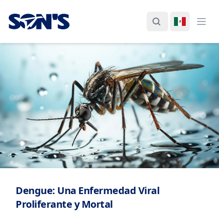
Laboratorios Química Son's
Buscar
Cambiar I
Abri
Dengue: Una Enfermedad Viral
Proliferante y Mortal