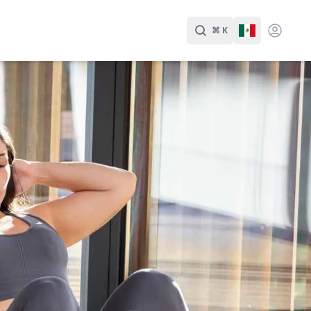
⌘ K
Buscar
Cambiar Id