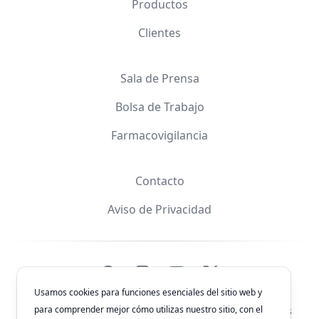
Productos
Clientes
Sala de Prensa
Bolsa de Trabajo
Farmacovigilancia
Contacto
Aviso de Privacidad
Facebook
Instagram
YouTube
X
Usamos cookies para funciones esenciales del sitio web y
para comprender mejor cómo utilizas nuestro sitio, con el
© 2026
Laboratorios Química Son's
. Todos los derechos