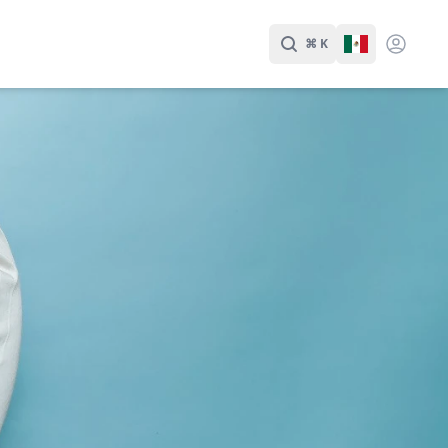
⌘ K
Buscar
Cambiar Id