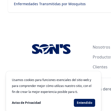
Enfermedades Transmitidas por Mosquitos
Footer
Nosotros
Producto
Clientes
Usamos cookies para funciones esenciales del sitio web y
para comprender mejor cómo utilizas nuestro sitio, con el
© 2026
Laboratorios Química Son's
. Todos los der
fin de crear la mejor experiencia posible para ti.
Clave de Autorización: 243300201B1902
Desarrollado por
WEBNET Solutions
Aviso de Privacidad
Entendido