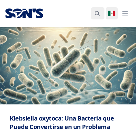
Laboratorios Química Son's
Buscar
Cambiar I
Abri
Klebsiella oxytoca: Una Bacteria que
Puede Convertirse en un Problema