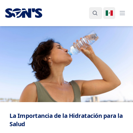
Laboratorios Química Son's
Buscar
Cambiar I
Abri
La Importancia de la Hidratación para la
Salud