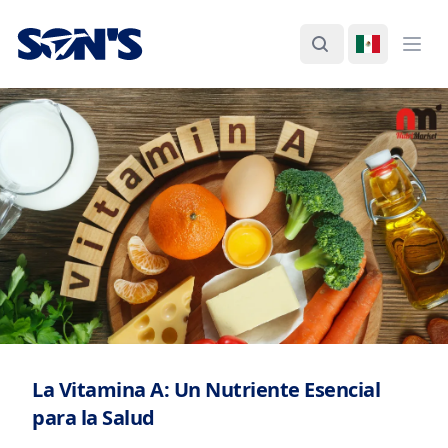
Laboratorios Química Son's
Buscar
Cambiar I
Abri
La Vitamina A: Un Nutriente Esencial
para la Salud