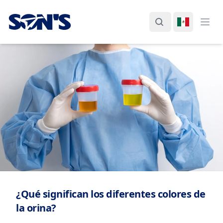
Laboratorios Química Son's
Buscar
Cambiar I
Abri
¿Qué significan los diferentes colores de
la orina?