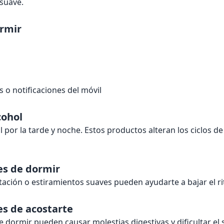
 suave.
ormir
 o notificaciones del móvil
cohol
ohol por la tarde y noche. Estos productos alteran los ciclos 
tes de dormir
itación o estiramientos suaves pueden ayudarte a bajar el 
es de acostarte
ormir pueden causar molestias digestivas y dificultar el