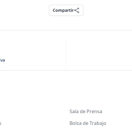
Compartir
Compartir
iva
Sala de Prensa
s
Bolsa de Trabajo