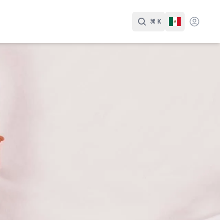
⌘ K
Buscar
Cambiar Id