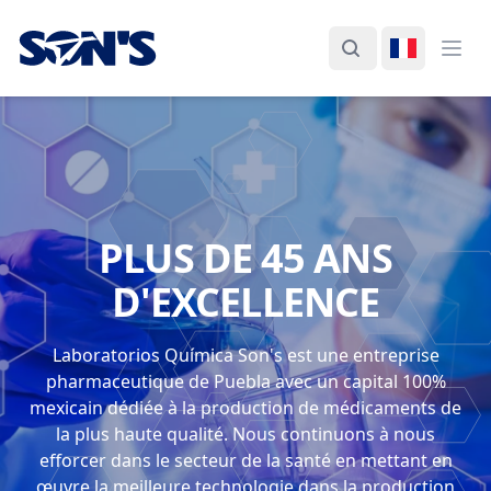
Laboratorios Química Son's
Rechercher
Changer d
Ouvr
PLUS DE 45 ANS
D'EXCELLENCE
Laboratorios Química Son's est une entreprise
pharmaceutique de Puebla avec un capital 100%
mexicain dédiée à la production de médicaments de
la plus haute qualité. Nous continuons à nous
efforcer dans le secteur de la santé en mettant en
œuvre la meilleure technologie dans la production