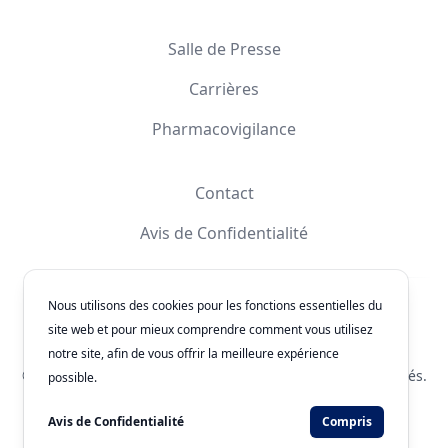
Salle de Presse
Carrières
Pharmacovigilance
Contact
Avis de Confidentialité
Nous utilisons des cookies pour les fonctions essentielles du
Facebook
Instagram
YouTube
X
site web et pour mieux comprendre comment vous utilisez
notre site, afin de vous offrir la meilleure expérience
© 2026
Laboratorios Química Son's
. Tous les droits réservés.
possible.
Numéro d'Authorisation: 243300201B1902
Avis de Confidentialité
Compris
Développé par
WEBNET Solutions