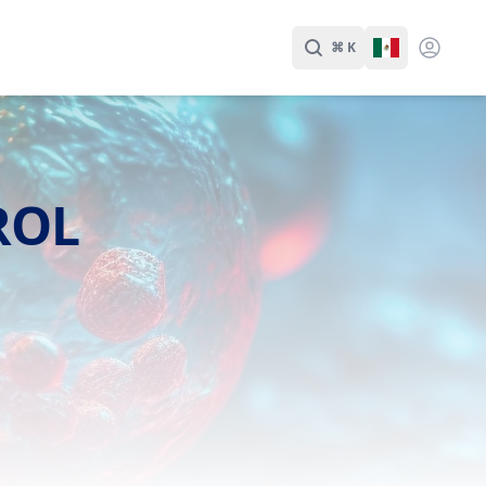
⌘ K
Buscar
Cambiar Id
ROL