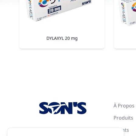
DYLAXYL 20 mg
Footer
À Propos
Produits
Clients