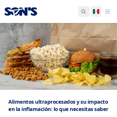
Laboratorios Química Son's
Buscar
Cambiar I
Abri
Alimentos ultraprocesados y su impacto
en la inflamación: lo que necesitas saber