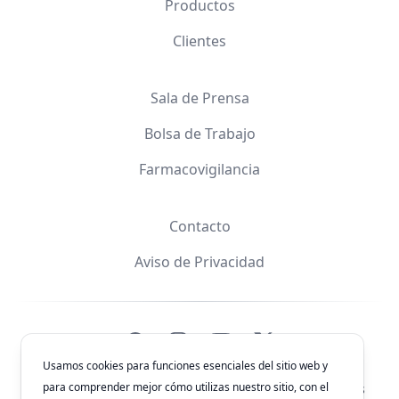
Productos
Clientes
Sala de Prensa
Bolsa de Trabajo
Farmacovigilancia
Contacto
Aviso de Privacidad
Facebook
Instagram
YouTube
X
Usamos cookies para funciones esenciales del sitio web y
para comprender mejor cómo utilizas nuestro sitio, con el
© 2026
Laboratorios Química Son's
. Todos los derechos