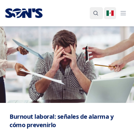
Laboratorios Química Son's
Buscar
Cambiar I
Abri
Burnout laboral: señales de alarma y
cómo prevenirlo