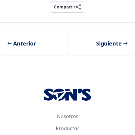
Compartir
Compartir
Anterior
Siguiente
Footer
Nosotros
Productos