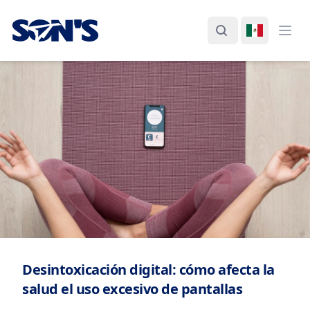
Laboratorios Química Son's
Buscar
Cambiar I
Abri
Desintoxicación digital: cómo afecta la
salud el uso excesivo de pantallas