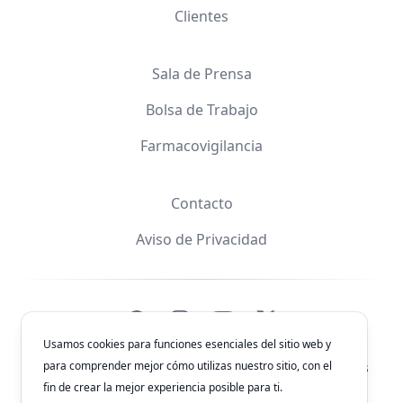
Clientes
Sala de Prensa
Bolsa de Trabajo
Farmacovigilancia
Contacto
Aviso de Privacidad
Facebook
Instagram
YouTube
X
Usamos cookies para funciones esenciales del sitio web y
para comprender mejor cómo utilizas nuestro sitio, con el
© 2026
Laboratorios Química Son's
. Todos los derechos
reservados.
fin de crear la mejor experiencia posible para ti.