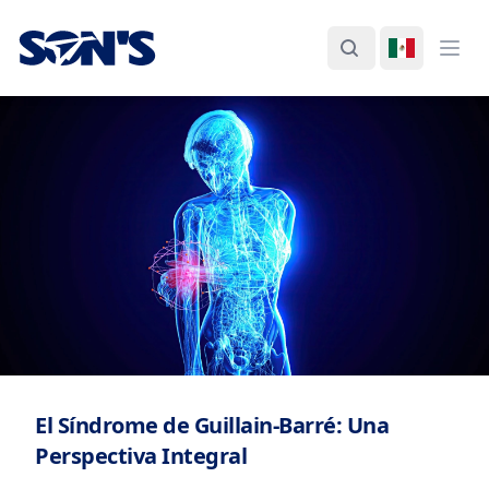
Laboratorios Química Son's
Buscar
Cambiar I
Abri
El Síndrome de Guillain-Barré: Una
Perspectiva Integral