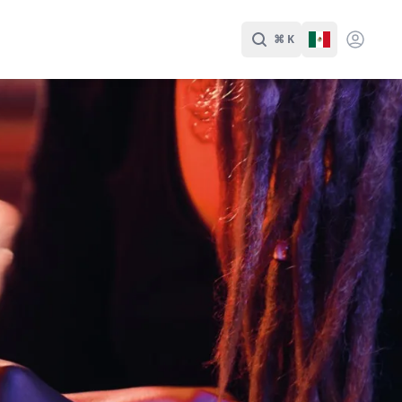
⌘ K
Buscar
Cambiar Id