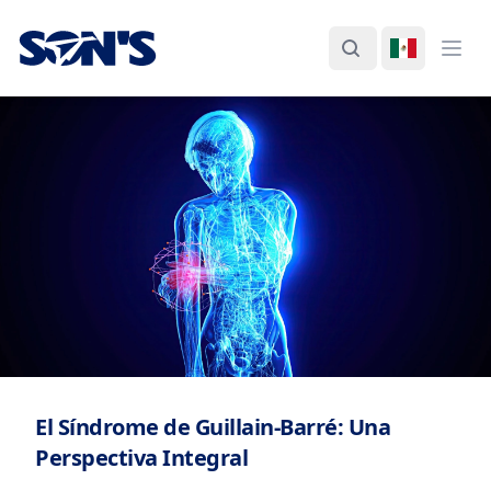
Laboratorios Química Son's
Buscar
Cambiar I
Abri
El Síndrome de Guillain-Barré: Una
Perspectiva Integral