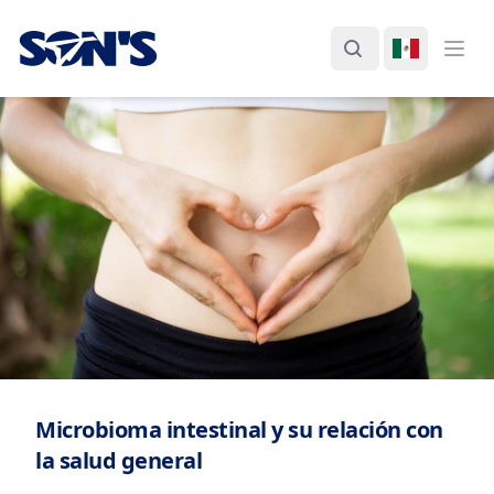
Laboratorios Química Son's
Buscar
Cambiar I
Abri
Microbioma intestinal y su relación con
la salud general