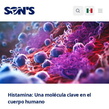
Laboratorios Química Son's
Buscar
Cambiar I
Abri
Histamina: Una molécula clave en el
cuerpo humano