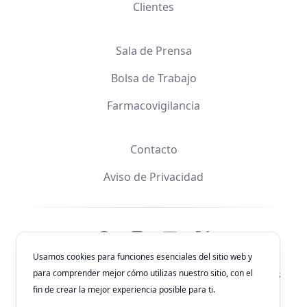
Clientes
Sala de Prensa
Bolsa de Trabajo
Farmacovigilancia
Contacto
Aviso de Privacidad
Facebook
Instagram
YouTube
X
Usamos cookies para funciones esenciales del sitio web y
para comprender mejor cómo utilizas nuestro sitio, con el
© 2026
Laboratorios Química Son's
. Todos los derechos
reservados.
fin de crear la mejor experiencia posible para ti.