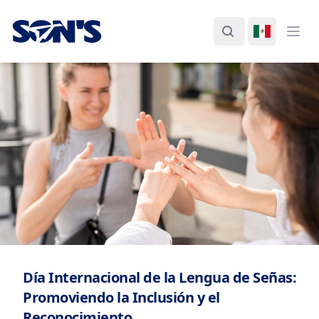
Laboratorios Química Son's
Buscar
Cambiar I
Abri
Día Internacional de la Lengua de Señas:
Promoviendo la Inclusión y el
Reconocimiento