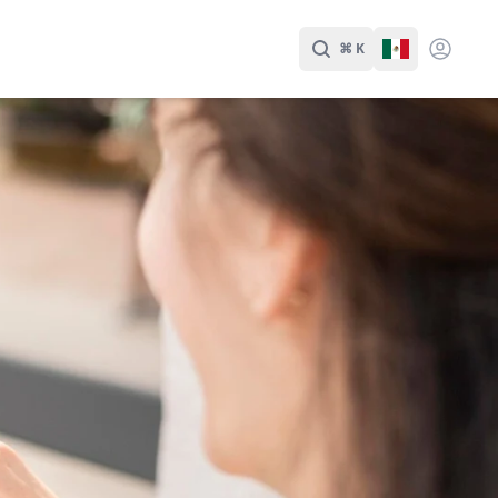
⌘ K
Buscar
Cambiar Id