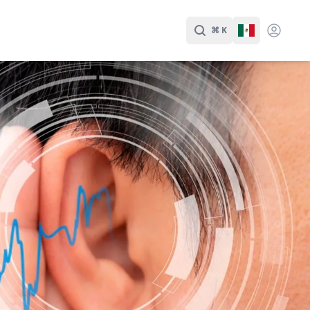
⌘ K
Buscar
Cambiar Id