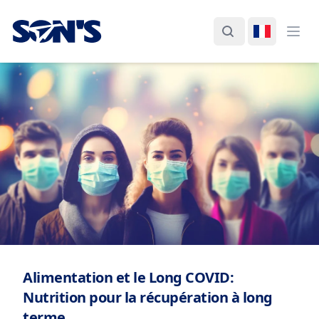
Laboratorios Química Son's
Rechercher
Changer d
Ouvr
Alimentation et le Long COVID:
Nutrition pour la récupération à long
terme