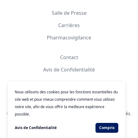
Salle de Presse
Carrières
Pharmacovigilance
Contact
Avis de Confidentialité
Nous utilisons des cookies pour les fonctions essentielles du
Facebook
Instagram
YouTube
X
site web et pour mieux comprendre comment vous utilisez
notre site, afin de vous offrir la meilleure expérience
© 2026
Laboratorios Química Son's
. Tous les droits réservés.
possible.
Numéro d'Authorisation: 243300201B1902
Avis de Confidentialité
Compris
Développé par
WEBNET Solutions