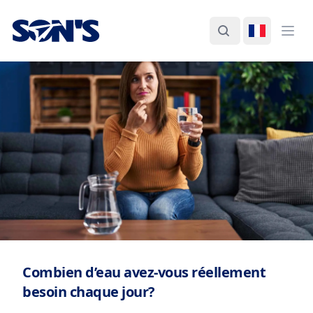
Laboratorios Química Son's
Rechercher
Changer d
Ouvr
Combien d’eau avez-vous réellement
besoin chaque jour?