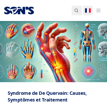
Laboratorios Química Son's
Rechercher
Changer d
Ouvr
Syndrome de De Quervain: Causes,
Symptômes et Traitement