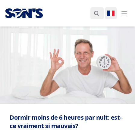
Laboratorios Química Son's
Rechercher
Changer d
Ouvr
Dormir moins de 6 heures par nuit: est-
ce vraiment si mauvais?