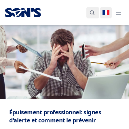
Laboratorios Química Son's
Rechercher
Changer d
Ouvr
Épuisement professionnel: signes
d’alerte et comment le prévenir