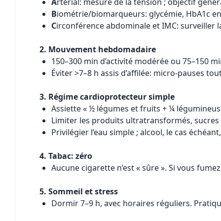
A
rterial: mesure de la tension ; objectif gén
B
iométrie/biomarqueurs: glycémie, HbA1c en c
C
irconférence abdominale et IMC: surveiller 
2. Mouvement hebdomadaire
150–300 min d’activité modérée ou 75–150 mi
Éviter >7–8 h assis d’affilée: micro-pauses tou
3. Régime cardioprotecteur simple
Assiette « ½ légumes et fruits + ¼ légumineu
Limiter les produits ultratransformés, sucres a
Privilégier l’eau simple ; alcool, le cas éché
4. Tabac: zéro
Aucune cigarette n’est « sûre ». Si vous fumez
5. Sommeil et stress
Dormir 7–9 h, avec horaires réguliers. Pratiq