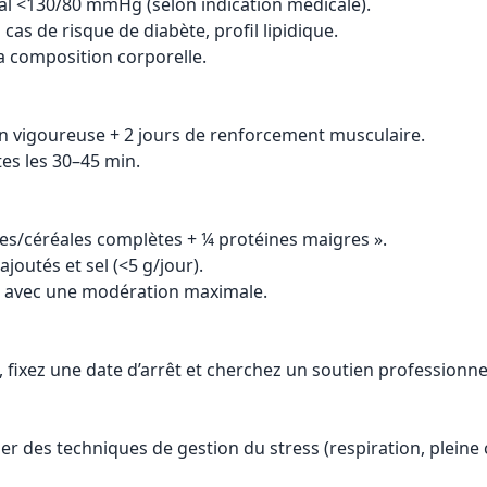
éral <130/80 mmHg (selon indication médicale).
as de risque de diabète, profil lipidique.
la composition corporelle.
n vigoureuse + 2 jours de renforcement musculaire.
tes les 30–45 min.
ses/céréales complètes + ¼ protéines maigres ».
joutés et sel (<5 g/jour).
ant, avec une modération maximale.
, fixez une date d’arrêt et cherchez un soutien professionne
uer des techniques de gestion du stress (respiration, pleine