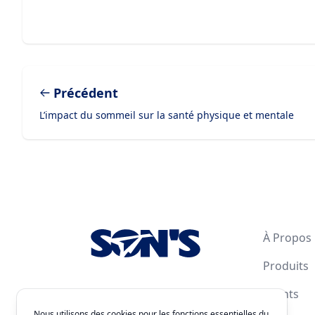
Précédent
L’impact du sommeil sur la santé physique et mentale
Footer
À Propos
Produits
Clients
Nous utilisons des cookies pour les fonctions essentielles du