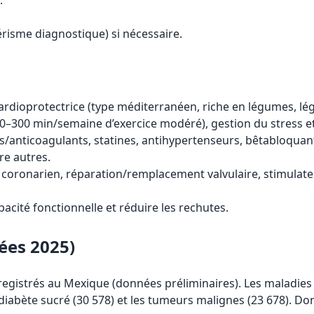
.
risme diagnostique) si nécessaire.
dioprotectrice (type méditerranéen, riche en légumes, légu
150–300 min/semaine d’exercice modéré), gestion du stress e
s/anticoagulants, statines, antihypertenseurs, bêtabloquant
re autres.
 coronarien, réparation/remplacement valvulaire, stimulateu
cité fonctionnelle et réduire les rechutes.
ées 2025)
registrés au Mexique (données préliminaires). Les maladies
le diabète sucré (30 578) et les tumeurs malignes (23 678)