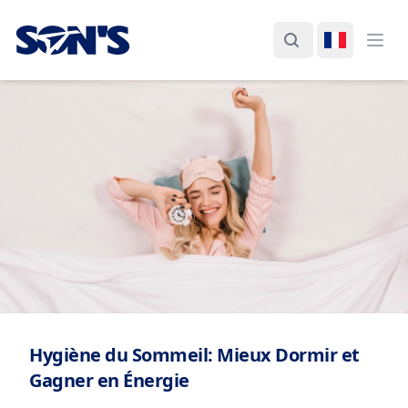
Laboratorios Química Son's
Rechercher
Changer d
Ouvr
Hygiène du Sommeil: Mieux Dormir et
Gagner en Énergie