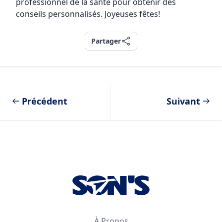
professionnel de la santé pour obtenir des
conseils personnalisés. Joyeuses fêtes!
Partager
Partager
Précédent
Suivant
Footer
À Propos