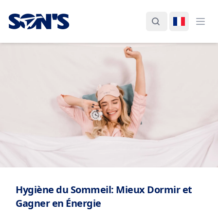
Laboratorios Química Son's
Rechercher
Changer d
Ouvr
Hygiène du Sommeil: Mieux Dormir et
Gagner en Énergie