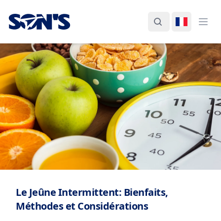
Laboratorios Química Son's
Rechercher
Changer d
Ouvr
Le Jeûne Intermittent: Bienfaits,
Méthodes et Considérations