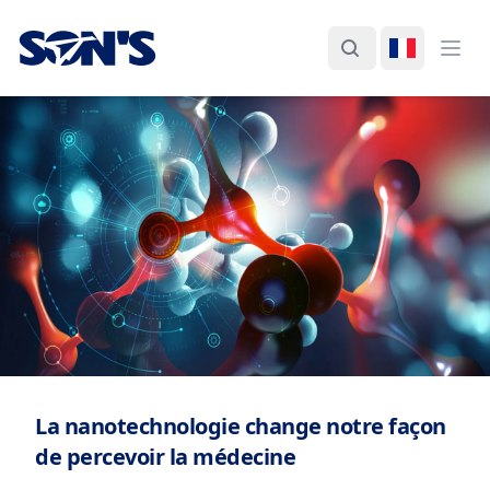
Laboratorios Química Son's
Rechercher
Changer d
Ouvr
La nanotechnologie change notre façon
de percevoir la médecine