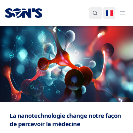
Laboratorios Química Son's
Rechercher
Changer d
Ouvr
La nanotechnologie change notre façon
de percevoir la médecine