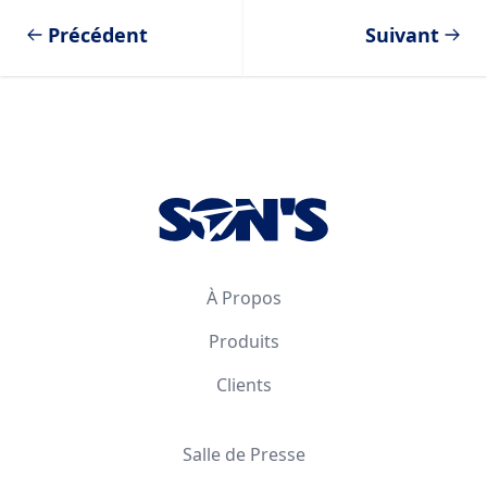
Précédent
Suivant
Footer
À Propos
Produits
Clients
Salle de Presse