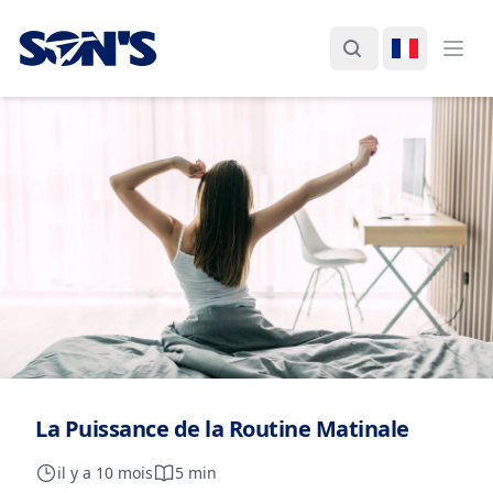
Laboratorios Química Son's
Rechercher
Changer d
Ouvr
La Puissance de la Routine Matinale
il y a 10 mois
5 min