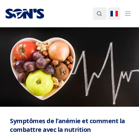
Laboratorios Química Son's
Rechercher
Changer d
Ouvr
Symptômes de l'anémie et comment la
combattre avec la nutrition