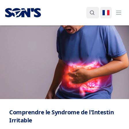
Laboratorios Química Son's
Rechercher
Changer d
Ouvr
Comprendre le Syndrome de l'Intestin
Irritable