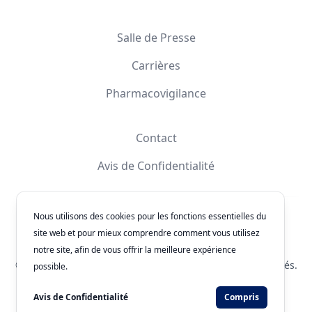
Salle de Presse
Carrières
Pharmacovigilance
Contact
Avis de Confidentialité
Nous utilisons des cookies pour les fonctions essentielles du
Facebook
Instagram
YouTube
X
site web et pour mieux comprendre comment vous utilisez
notre site, afin de vous offrir la meilleure expérience
© 2026
Laboratorios Química Son's
. Tous les droits réservés.
possible.
Numéro d'Authorisation: 243300201B1902
Avis de Confidentialité
Compris
Développé par
WEBNET Solutions