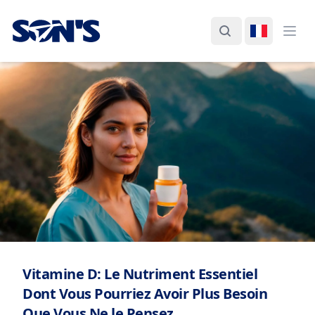
Laboratorios Química Son's
Rechercher
Changer d
Ouvr
Vitamine D: Le Nutriment Essentiel
Dont Vous Pourriez Avoir Plus Besoin
Que Vous Ne le Pensez